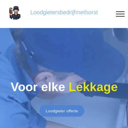
Loodgietersbedrijfmethorst
Voor elke
Lekkage
Loodgieter offerte