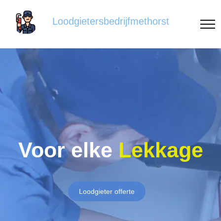
Loodgietersbedrijfmethorst
Voor elke
Lekkage
Loodgieter offerte