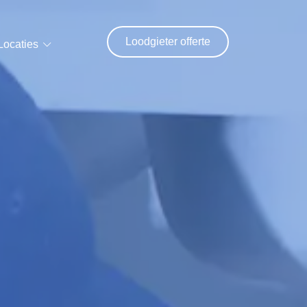
Loodgieter offerte
Locaties