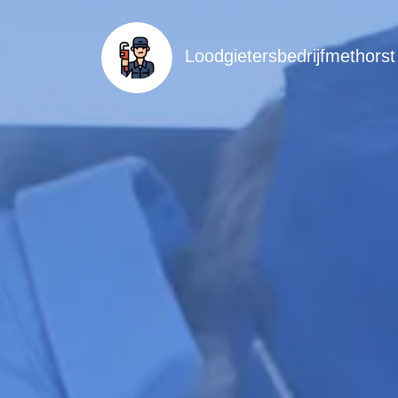
Loodgietersbedrijfmethorst