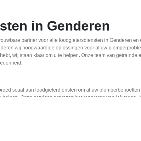
sten in Genderen
trouwbare partner voor alle loodgietersdiensten in Genderen en
deren wij hoogwaardige oplossingen voor al uw plomperprobleme
ebt, wij staan klaar om u te helpen. Onze team van getrainde e
redenheid.
 breed scaal aan loodgieterdiensten om al uw plomperbehoeften 
te helpen. Onze services omvatten het repareren van lekkages, in
ken alleen de hoogste kwaliteit materialen en technische midd
n voldoen.
k
lomperproblemen te werken, daarom bieden wij een professionele 