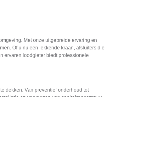
 omgeving. Met onze uitgebreide ervaring en
n. Of u nu een lekkende kraan, afsluiters die
n ervaren loodgieter biedt professionele
te dekken. Van preventief onderhoud tot
stallatie en vervangen van sanitairapparatuur,
elen om ervoor te zorgen dat onze
aanpak die gericht is op efficiënte