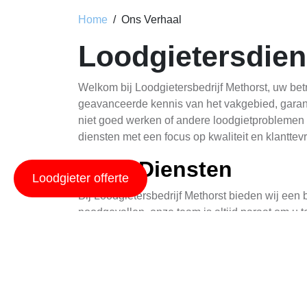
Home
Ons Verhaal
Loodgietersdien
Welkom bij Loodgietersbedrijf Methorst, uw be
geavanceerde kennis van het vakgebied, garan
niet goed werken of andere loodgietproblemen h
diensten met een focus op kwaliteit en klanttev
Onze Diensten
Loodgieter offerte
Bij Loodgietersbedrijf Methorst bieden wij een
noodgevallen, onze team is altijd paraat om u 
verlegen van pijpleidingen, en meer. We gebrui
werkzaamheden duurzaam zijn en uw behoefte
Professionele Aanpa
Wij begrijpen hoe lastig het kan zijn om met p