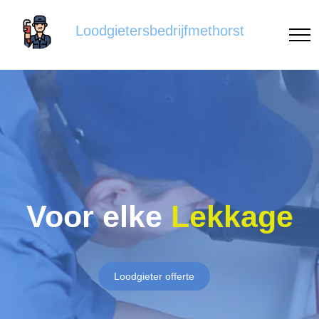
Loodgietersbedrijfmethorst
Voor elke
Lekkage
Loodgieter offerte