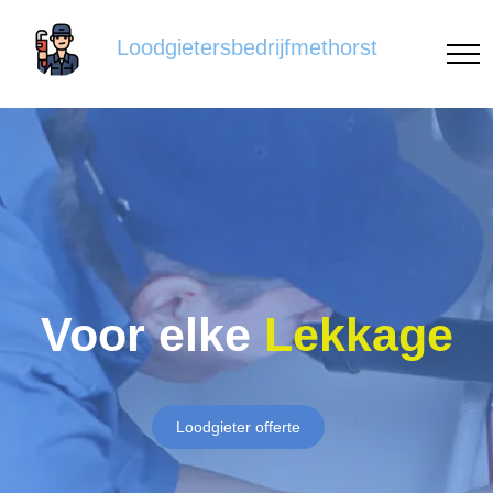
Loodgietersbedrijfmethorst
Voor elke
Lekkage
Loodgieter offerte